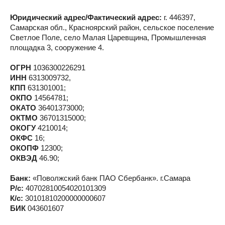
Юридический адрес/Фактический адрес:
г. 446397,
Самарская обл., Красноярский район, сельское поселение
Светлое Поле, село Малая Царевщина, Промышленная
площадка 3, сооружение 4.
ОГРН
1036300226291
ИНН
6313009732,
КПП
631301001;
ОКПО
14564781;
ОКАТО
36401373000;
ОКТМО
36701315000;
ОКОГУ
4210014;
ОКФС
16;
ОКОПФ
12300;
ОКВЭД
46.90;
Банк:
«Поволжский банк ПАО Сбербанк». г.Самара
Р/с:
40702810054020101309
К/с:
30101810200000000607
БИК
043601607