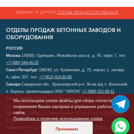
ЛИЗИНГ И ДРУГИЕ
СХЕМЫ ФИНАНСИРОВАНИЯ
ОТДЕЛЫ ПРОДАЖ БЕТОННЫХ ЗАВОДОВ И
ОБОРУДОВАНИЯ
РОССИЯ
Москва
143000, Одинцово, Можайское шоссе, д. 55, офис 7, тел.
+7 (495) 544-45-22
Санкт-Петербург
196240, ул. Кубинская, д. 75, корпус 1, литера
А, офис 207, тел.
+7 (812) 414-92-80
Самара
Самарская обл., Красноярский р-н, 3й км а/д п. Волжский-
п. Береза, промплощадка ООО "ЭЛКОН"
+7 (846) 321-00-11
Екатеринбург
620075, ул. Малышева д.51 офис 11/01 (бизнес-
Мы используем cookie-файлы для сбора статистики,
центр «Высоцкий»), тел.
+7 (343) 378-41-18
сохранения Ваших настроек и улучшения работы
сайта.
Краснодар
350000, ул.Ивана Кияшко 10 оф 4, тел.
+7 (987) 950-
Подробнее о политике использования cookie
11-11
Хабаровск
ул. Дзержинского, д. 6, тел.
+7 (914) 339-20-10
Принимаю